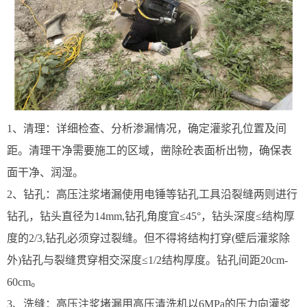
1、清理：详细检查、分析渗漏情况，确定灌浆孔位置及间
距。清理干净需要施工的区域，凿除砼表面析出物，确保表
面干净、润湿。
2、钻孔：高压注浆堵漏使用电锤等钻孔工具沿裂缝两则进行
钻孔，钻头直径为14mm,钻孔角度宜≤45°，钻头深度≤结构厚
度的2/3,钻孔必须穿过裂缝。但不得将结构打穿(壁后灌浆除
外)钻孔与裂缝贯穿相交深度≤1/2结构厚度。钻孔间距20cm-
60cm。
3、洗缝：高压注浆堵漏用高压清洗机以6MPa的压力向灌浆