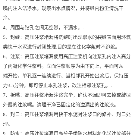
嘴内注入洁净水，观察出水点情况，并将缝内粉尘清洗干
净。
4、周围与钻孔之间无空隙，不漏水。.
5、封缝：高压注浆堵漏将洗缝时出现渗水的裂缝表面用环氧
类快干水泥进行封闭处理,目的是在注化学浆时不跑浆。
6、注浆：高压注浆堵漏使用高压注浆机向注浆孔内注入高分
子丙凝化学注浆料。立面注浆顺序为由下向上，平面可从一
端开始，单孔逐一连续进行、当相邻孔开始出浆后，保持压
力3-5分钟，即可停止本孔注浆，改注相邻注浆孔。.
7、拆嘴：高压往浆堵漏注浆完毕，确认不漏即可去掉或敲掉
外露的注浆嘴。清理干净已固定化的溢漏出的注浆液。
8、封口：高压往浆堵漏用快干水泥对注浆口的修补、封口处
理。
9、防水：高压注浆堵漏用高分子类防水材料将化学注浆部分