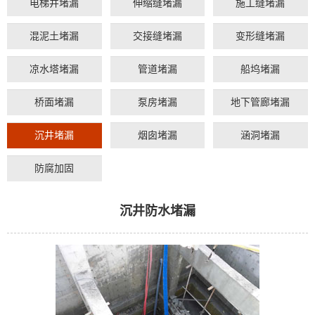
电梯井堵漏
伸缩缝堵漏
施工缝堵漏
混泥土堵漏
交接缝堵漏
变形缝堵漏
凉水塔堵漏
管道堵漏
船坞堵漏
桥面堵漏
泵房堵漏
地下管廊堵漏
沉井堵漏
烟囱堵漏
涵洞堵漏
防腐加固
沉井防水堵漏