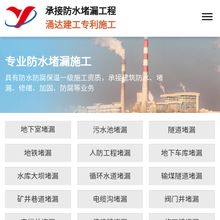
承接防水堵漏工程
Togg
涌达建工专利施工
navi
专业防水堵漏施工
具有防水防腐保温一级施工资质，承接建筑防水、堵
漏、修缮、加固、防腐等业务
地下室堵漏
污水池堵漏
隧道堵漏
地铁堵漏
人防工程堵漏
地下车库堵漏
水库大坝堵漏
循环水道堵漏
输煤隧道堵漏
矿井巷道堵漏
电缆沟堵漏
阀门井堵漏