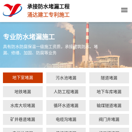
承接防水堵漏工程
Togg
涌达建工专利施工
navi
专业防水堵漏施工
具有防水防腐保温一级施工资质，承接建筑防水、堵
漏、修缮、加固、防腐等业务
地下室堵漏
污水池堵漏
隧道堵漏
地铁堵漏
人防工程堵漏
地下车库堵漏
水库大坝堵漏
循环水道堵漏
输煤隧道堵漏
矿井巷道堵漏
电缆沟堵漏
阀门井堵漏