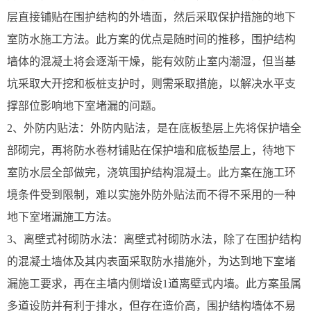
层直接铺贴在围护结构的外墙面，然后采取保护措施的地下
室防水施工方法。此方案的优点是随时间的推移，围护结构
墙体的混凝土将会逐渐干燥，能有效防止室内潮湿，但当基
坑采取大开挖和板桩支护时，则需采取措施，以解决水平支
撑部位影响
地下室堵漏
的问题。
2、外防内贴法：外防内贴法，是在底板垫层上先将保护墙全
部砌完，再将防水卷材铺贴在保护墙和底板垫层上，待地下
室防水层全部做完，浇筑围护结构混凝土。此方案在施工环
境条件受到限制，难以实施外防外贴法而不得不采用的一种
地下室堵漏施工方法。
3、离壁式衬砌防水法：离壁式衬砌防水法，除了在围护结构
的混凝土墙体及其内表面采取防水措施外，为达到地下室堵
漏施工要求，再在主墙内侧增设1道离壁式内墙。此方案虽属
多道设防并有利于排水，但存在造价高，围护结构墙体不易