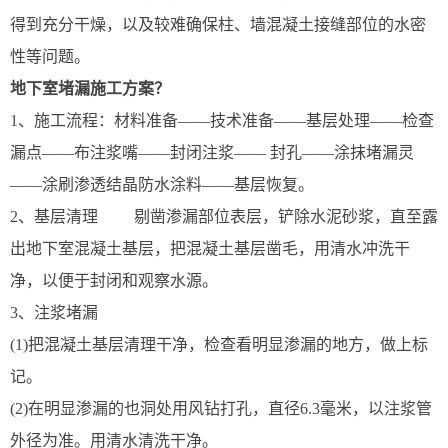
得到充分干燥，以及较难确保柱、墙混凝土接缝部位的水密
性等问题。
地下室堵漏施工方案？
1、施工流程：材料准备——技术准备——基层处理——检查
漏点——布注浆嘴——封闭注浆—— 封孔——涂抹堵漏灵
——涂刷渗透结晶防水涂料——基层恢复。
2、基层清理 剔凿渗漏部位表层，铲除水泥砂浆，直至露
出地下室混凝土基层，把混凝土基层凿毛，用清水冲洗干
净，以便于封闭和观察水源。
3、注浆堵漏
(1)把混凝土基层清理干净，检查看明显渗漏的地方，做上标
记。
(2)在明显渗漏的也洞处用风钻打孔，直径6.3毫米，以注浆管
外径为准。用清水清洗干净。