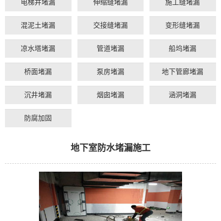
电梯井堵漏
伸缩缝堵漏
施工缝堵漏
混泥土堵漏
交接缝堵漏
变形缝堵漏
凉水塔堵漏
管道堵漏
船坞堵漏
桥面堵漏
泵房堵漏
地下管廊堵漏
沉井堵漏
烟囱堵漏
涵洞堵漏
防腐加固
地下室防水堵漏施工