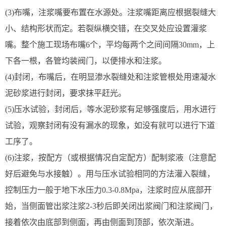
(3)布嘴，注浆嘴要布置在水源处。注浆嘴距离应根据裂缝大
小、结构形状而定。若裂纵横交错，在交叉处应设置灌浆
嘴。整个施工现场布嘴6个，平均每两个之间间隔30mm，上
下各一根，各管均装阀门，以便排水和注浆。
(4)封闭，布嘴后，在明显渗水裂缝处和注浆管根处用速凝水
泥砂浆进行封闭，要求抹平赶光。
(5)压水试验，封闭后，等水泥砂浆有足够强度后，用水进行
试验，观察封闭有没有漏水的现象，如没有就可以进行下道
工序了。
(6)注浆，按配方（或根据情况自定配方）配制浆液（注意配
好后避免与水接触）。用与压水试验相同的方法灌入裂缝，
控制压力一般于地下水压力0.3-0.8Mpa，注浆时应从底部开
始，当侧面管出浆注浆2-3秒后即关闭出浆阀门和注浆阀门，
接着依次由底部到侧面，再由侧面到顶部，依次渐进。