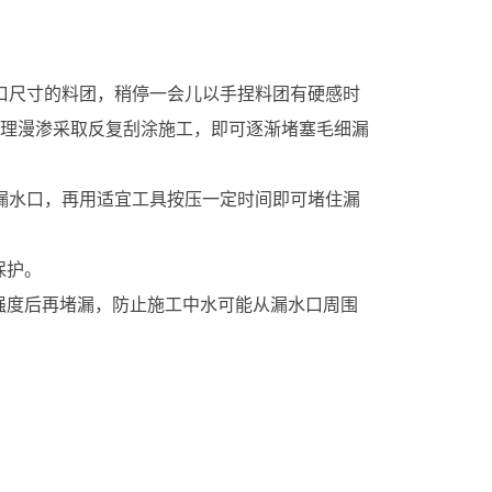
口尺寸的料团，稍停一会儿以手捏料团有硬感时
理漫渗采取反复刮涂施工，即可逐渐堵塞毛细漏
漏水口，再用适宜工具按压一定时间即可堵住漏
保护。
强度后再堵漏，防止施工中水可能从漏水口周围