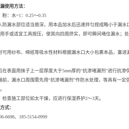
漏使用方法：
：水=1：0.25～0.35
人防漏水部位适当凿深，用本品加水后迅速拌匀捏成略小于漏水
用手或适宜工具按压，使其向四周挤实，即可瞬间堵住漏水；处
时可用纱布、绵纸等吸水性材料根据漏水口大小包裹本品，塞进
后在表面用抹子上一层厚度大于5mm厚的“抗渗堵漏剂”进行抗渗
漏前，漏水口周围需先用“抗渗堵漏剂”作防水处理，等具有一定
。
，检查施工部位如太干燥，应进行保湿养护2～3天。
方式：
-6698、185-5154-0999