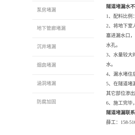
隧道堵漏
水不
泵房堵漏
1、配料比例：粉
2、将地下室
地下管廊堵漏
塞进漏水口，
水孔。
沉井堵漏
3、水量较大
水。
烟囱堵漏
4、漏水堵住
涵洞堵漏
5、在隧道堵
其它部位渗出
防腐加固
6、施工完毕
隧道堵漏联系
薛工：158-5106