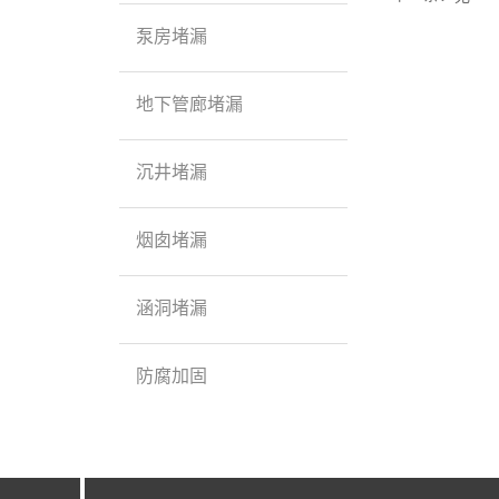
泵房堵漏
地下管廊堵漏
沉井堵漏
烟囱堵漏
涵洞堵漏
防腐加固