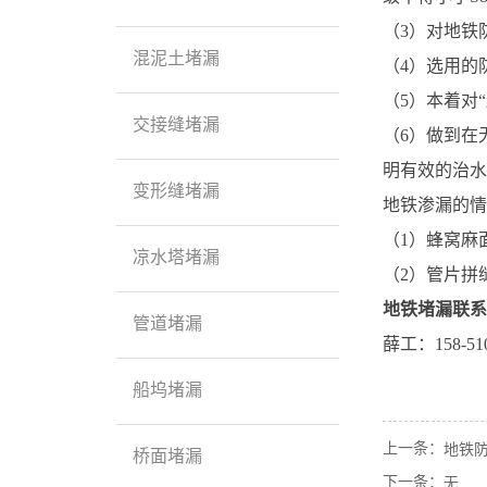
（3）对地铁
混泥土堵漏
（4）选用的
（5）本着对
交接缝堵漏
（6）做到在
明有效的治水
变形缝堵漏
地铁渗漏的情
（1）蜂窝麻
凉水塔堵漏
（2）管片拼
地铁堵漏联系
管道堵漏
薛工：158-5106
船坞堵漏
上一条：
地铁
桥面堵漏
下一条：
无