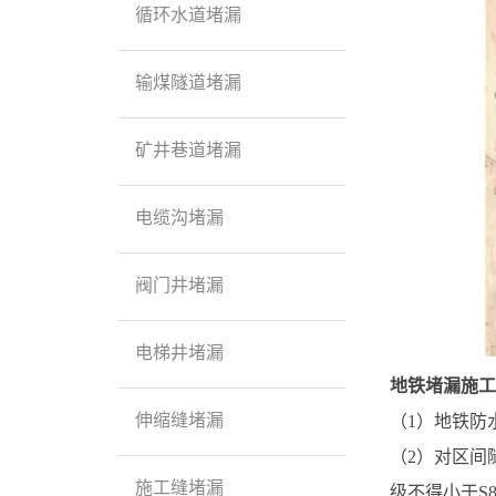
循环水道堵漏
输煤隧道堵漏
矿井巷道堵漏
电缆沟堵漏
阀门井堵漏
电梯井堵漏
地铁堵漏
施工
伸缩缝堵漏
（1）地铁防
（2）对区间
施工缝堵漏
级不得小于S8