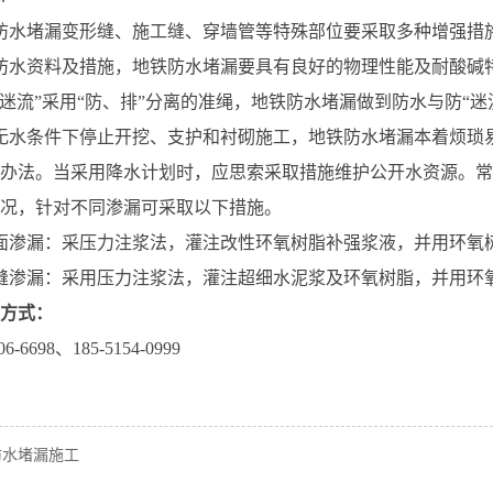
防水堵漏变形缝、施工缝、穿墙管等特殊部位要采取多种增强措
防水资料及措施，地铁防水堵漏要具有良好的物理性能及耐酸碱
“迷流”采用“防、排”分离的准绳，地铁防水堵漏做到防水与防“
无水条件下停止开挖、支护和衬砌施工，地铁防水堵漏本着烦琐
办法。当采用降水计划时，应思索采取措施维护公开水资源。常
况，针对不同渗漏可采取以下措施。
面渗漏：采压力注浆法，灌注改性环氧树脂补强浆液，并用环氧
缝渗漏：采用压力注浆法，灌注超细水泥浆及环氧树脂，并用环
方式：
-6698、185-5154-0999
防水堵漏施工