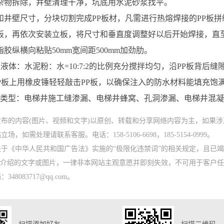
杂物拆除，井壁清理干净，坑底用水泥砂浆找平。
和井壁尺寸，分块切割完成PP板材，凡需进行热熔焊接的PP板拼
板，再依次安装立板，将尺寸和垂直度调整好以后开始焊接，直至
脂胶纵横向粘贴50mm宽间距500mm加劲肋。
I型液体：水泥粉：水=10:7:2的比例充分搅拌均匀，沿PP板背后
P板上用橡皮锤轻轻敲击PP板，以确保注入的防水材料能填充饱
类型：电梯井施工缝渗漏、电梯井蜂窝、孔洞渗漏、电梯井混凝
发布的内容(图片、视频和文字)以原创、转载和分享网络内容为主，如果
，如需处理请联系客服。电话：158-5106-6698，185-5154-0999。
于《中华人民共和国广告法》实施的“极限化违禁词”的相关规定，且已竭
词”介绍的文字或图片，一律非本网站主观意愿并即刻失效，不可用于客户
48083717@qq.com。