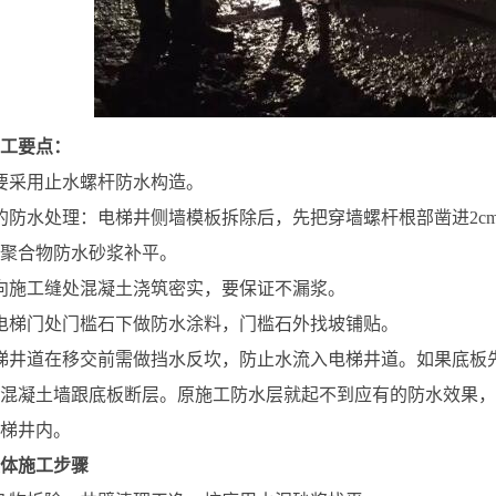
工要点：
要采用止水螺杆防水构造。
的防水处理：电梯井侧墙模板拆除后，先把穿墙螺杆根部凿进2cm
聚合物防水砂浆补平。
向施工缝处混凝土浇筑密实，要保证不漏浆。
电梯门处门槛石下做防水涂料，门槛石外找坡铺贴。
梯井道在移交前需做挡水反坎，防止水流入电梯井道。如果底板
混凝土墙跟底板断层。原施工防水层就起不到应有的防水效果，
梯井内。
体施工步骤