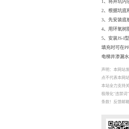
1、将井坑内
2、根据坑底
3、先安装底
4、用环氧树
5、安装JS-
填充时可在P
电梯井渗漏水
声明：本网站
点不代表本网站立场
本站全力支持关
极限化“违禁
条款！反馈邮箱：3