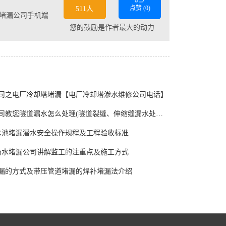
点赞 (
0
)
511人
堵漏公司手机端
您的鼓励是作者最大的动力
司之电厂冷却塔堵漏【电厂冷却塔渗水维修公司电话】
江苏堵漏公司教您隧道漏水怎么处理(隧道裂缝、伸缩缝漏水处理方法)
新疆水池堵漏潜水安全操作规程及工程验收标准
防水堵漏公司讲解监工的注重点及施工方式
漏的方式及带压管道堵漏的焊补堵漏法介绍