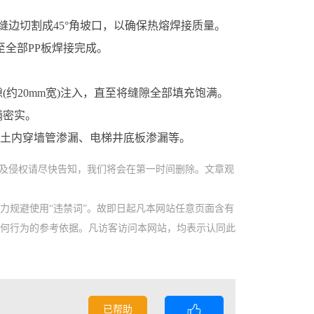
缝边切割成45°角坡口，以确保热熔焊接质量。
全部PP板焊接完成。
缝隙(约20mm宽)注入，直至将缝隙全部填充饱满。
满密实。
土内穿墙管渗漏、电梯井底板渗漏等。
涉及侵权请尽快告知，我们将会在第一时间删除。文章观
力规避使用“违禁词”。故即日起凡本网站任意页面含有
任何行为的参考依据。凡访客访问本网站，均表示认同此
已帮助